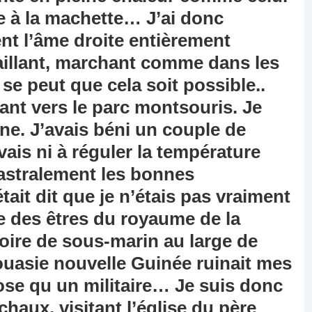
 à la machette… J’ai donc
t l’âme droite entièrement
aillant, marchant comme dans les
 se peut que cela soit possible..
ant vers le parc montsouris. Je
une. J’avais béni un couple de
vais ni à réguler la température
 astralement les bonnes
it dit que je n’étais pas vraiment
le des êtres du royaume de la
oire de sous-marin au large de
pouasie nouvelle Guinée ruinait mes
hose qu un militaire… Je suis donc
haux, visitant l’église du père