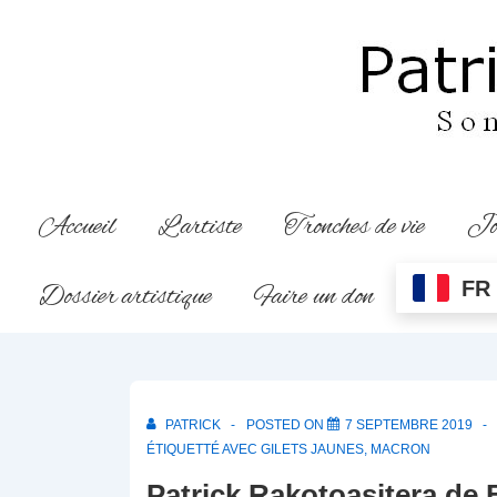
↓
passer
au
contenu
principal
Main
Accueil
L’artiste
Tronches de vie
Jo
Navigation
FR
Dossier artistique
Faire un don
PATRICK
POSTED ON
7 SEPTEMBRE 2019
ÉTIQUETTÉ AVEC
GILETS JAUNES
,
MACRON
Patrick Rakotoasitera
de 