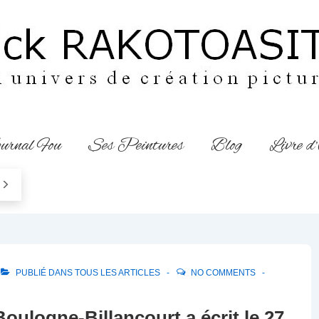
urnal Fou
Ses Peintures
Blog
Livre d
PUBLIÉ DANS
TOUS LES ARTICLES
NO COMMENTS
Boulogne-Billancourt
a écrit le 27