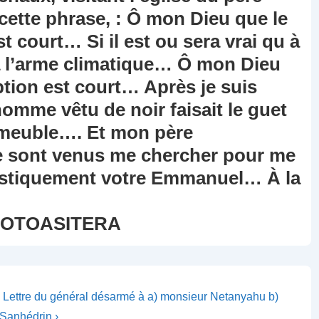
 cette phrase, : Ô mon Dieu que le
 court… Si il est ou sera vrai qu à
ra l’arme climatique… Ô mon Dieu
tion est court… Après je suis
homme vêtu de noir faisait le guet
mmeuble…. Et mon père
 sont venus me chercher pour me
tistiquement votre Emmanuel… À la
 fois Avrin.
OASITERA
xt
I Lettre du général désarmé à a) monsieur Netanyahu b)
st
Sanhédrin ›