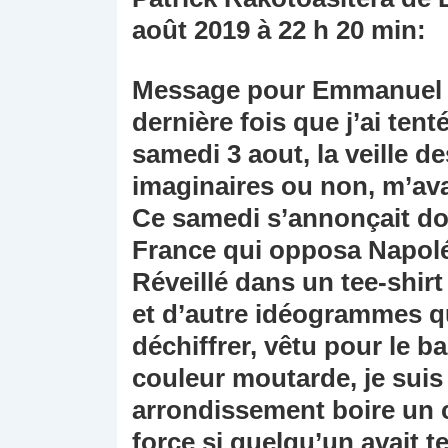
août 2019
à 22 h 20 min
:
Message pour Emmanuel Ma
dernière fois que j’ai tenté
samedi 3 aout, la veille d
imaginaires ou non, m’av
Ce samedi s’annonçait don
France qui opposa Napolé
Réveillé dans un tee-shir
et d’autre idéogrammes qu
déchiffrer, vêtu pour le b
couleur moutarde, je sui
arrondissement boire un c
force si quelqu’un avait t