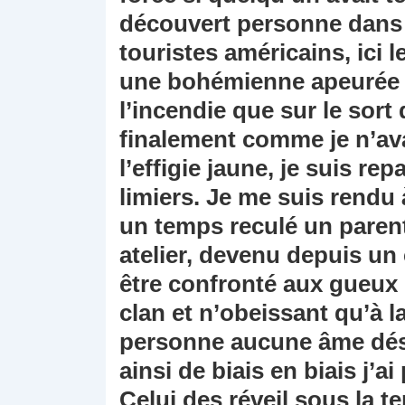
découvert personne dans 
touristes américains, ici l
une bohémienne apeurée s
l’incendie que sur le sor
finalement comme je n’ava
l’effigie jaune, je suis re
limiers. Je me suis rendu 
un temps reculé un parent
atelier, devenu depuis un
être confronté aux gueux
clan et n’obeissant qu’à l
personne aucune âme déso
ainsi de biais en biais j’a
Celui des réveil sous la t