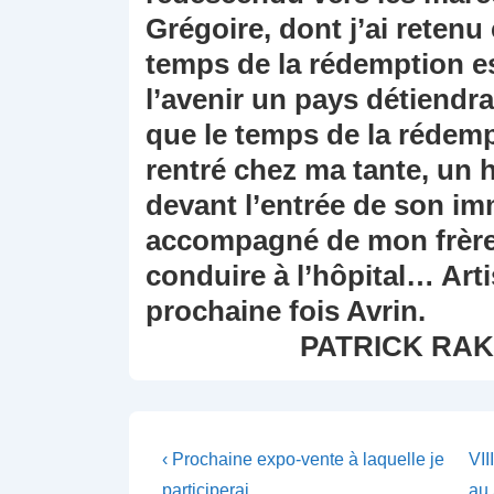
Grégoire, dont j’ai retenu
temps de la rédemption est
l’avenir un pays détiend
que le temps de la rédemp
rentré chez ma tante, un 
devant l’entrée de son i
accompagné de mon frère
conduire à l’hôpital… Ar
prochaine
PATRICK RAKOT
Navigation
Previous
Ne
‹ Prochaine expo-vente à laquelle je
VII
Post
Po
participerai
au 