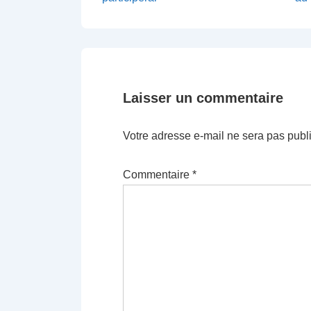
de
is
is
l’article
Laisser un commentaire
Votre adresse e-mail ne sera pas publ
Commentaire
*