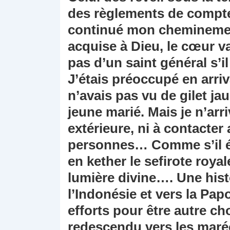
des règlements de compte
continué mon cheminemen
acquise à Dieu, le cœur v
pas d’un saint général s’il
J’étais préoccupé en arriv
n’avais pas vu de gilet ja
jeune marié. Mais je n’arri
extérieure, ni à contacter
personnes… Comme s’il éta
en kether le sefirote roya
lumière divine…. Une hist
l’Indonésie et vers la Pa
efforts pour être autre c
redescendu vers les maréc