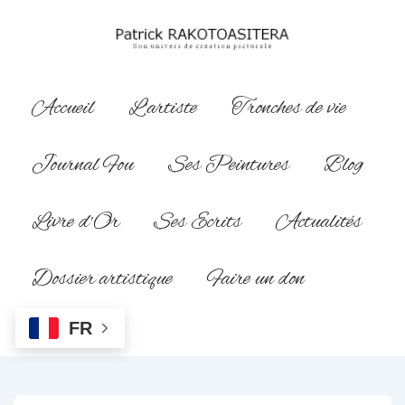
↓
passer
au
contenu
Main
Accueil
L’artiste
Tronches de vie
principal
Navigation
Journal Fou
Ses Peintures
Blog
Livre d’Or
Ses Ecrits
Actualités
Dossier artistique
Faire un don
FR