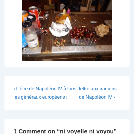
Navigation
Previous
Next
‹ L’être de Napoléon lV à tous
lettre aux iraniens
Post
Post
de
les généraux européens :
de Napoléon lV ›
is
is
l’article
1 Comment on “
ni voyelle ni voyou
”