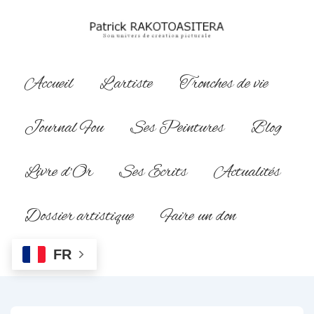
↓
passer
au
contenu
Main
Accueil
L’artiste
Tronches de vie
principal
Navigation
Journal Fou
Ses Peintures
Blog
Livre d’Or
Ses Ecrits
Actualités
Dossier artistique
Faire un don
FR