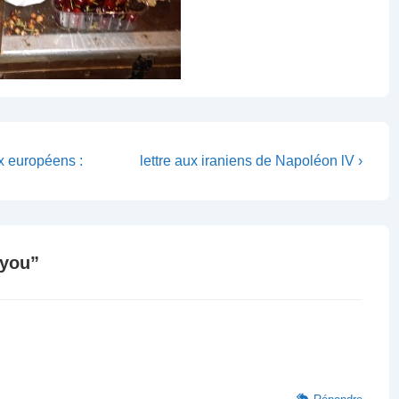
Next
x européens :
lettre aux iraniens de Napoléon lV ›
Post
is
oyou
”