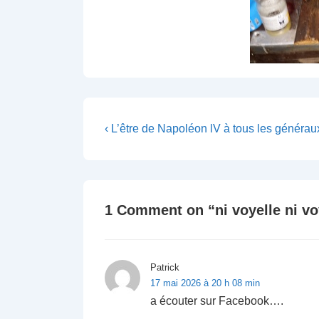
Navigation
Previous
‹ L’être de Napoléon lV à tous les générau
Post
de
is
l’article
1 Comment on “
ni voyelle ni v
Patrick
17 mai 2026 à 20 h 08 min
a écouter sur Facebook….