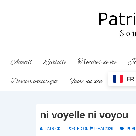
↓
passer
au
contenu
principal
Main
Accueil
L’artiste
Tronches de vie
Jo
Navigation
FR
Dossier artistique
Faire un don
ni voyelle ni voyou
PATRICK
POSTED ON
9 MAI 2026
PUBL