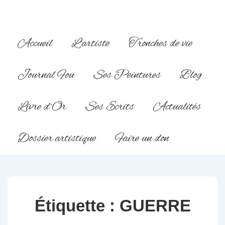
↓
passer
au
Main
Accueil
L’artiste
Tronches de vie
contenu
Navigation
principal
Journal Fou
Ses Peintures
Blog
Livre d’Or
Ses Ecrits
Actualités
Dossier artistique
Faire un don
Étiquette :
GUERRE