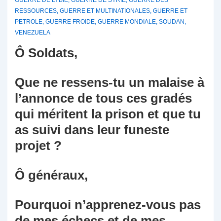
GUERRE DE LYBIE
,
GUERRE DE SYRIE
,
GUERRE DES
RESSOURCES
,
GUERRE ET MULTINATIONALES
,
GUERRE ET
PETROLE
,
GUERRE FROIDE
,
GUERRE MONDIALE
,
SOUDAN
,
VENEZUELA
Ô Soldats,
Que ne ressens-tu un malaise à
l’annonce de tous ces gradés
qui méritent la prison et que tu
as suivi dans leur funeste
projet ?
Ô généraux,
Pourquoi n’apprenez-vous pas
de mes échecs et de mes