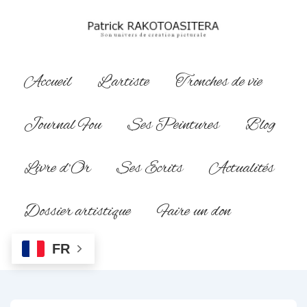
↓
passer
au
contenu
Main
Accueil
L’artiste
Tronches de vie
principal
Navigation
Journal Fou
Ses Peintures
Blog
Livre d’Or
Ses Ecrits
Actualités
Dossier artistique
Faire un don
FR