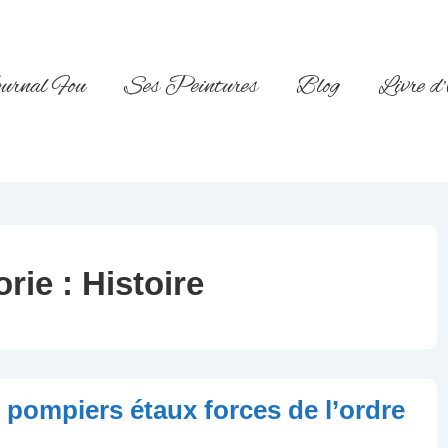
urnal Fou
Ses Peintures
Blog
Livre d
orie :
Histoire
 pompiers étaux forces de l’ordre