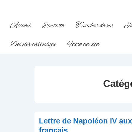
↓
passer
au
Main
Accueil
L’artiste
Tronches de vie
Jo
contenu
Navigation
principal
Dossier artistique
Faire un don
Catég
Lettre de Napoléon lV aux
français