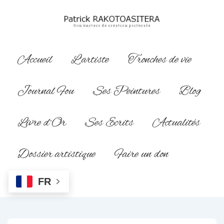
↓
passer
au
contenu
Main
Accueil
L’artiste
Tronches de vie
principal
Navigation
Journal Fou
Ses Peintures
Blog
Livre d’Or
Ses Ecrits
Actualités
Dossier artistique
Faire un don
FR