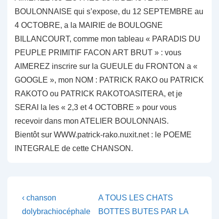
BOULONNAISE qui s’expose, du 12 SEPTEMBRE au
4 OCTOBRE, a la MAIRIE de BOULOGNE
BILLANCOURT, comme mon tableau « PARADIS DU
PEUPLE PRIMITIF FACON ART BRUT » : vous
AIMEREZ inscrire sur la GUEULE du FRONTON a «
GOOGLE », mon NOM : PATRICK RAKO ou PATRICK
RAKOTO ou PATRICK RAKOTOASITERA, et je
SERAI la les « 2,3 et 4 OCTOBRE » pour vous
recevoir dans mon ATELIER BOULONNAIS.
Bientôt sur WWW.patrick-rako.nuxit.net : le POEME
INTEGRALE de cette CHANSON.
Navigation
Previous
Next
‹ chanson
A TOUS LES CHATS
Post
Post
de
dolybrachiocéphale
BOTTES BUTES PAR LA