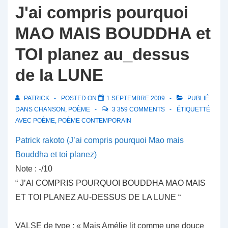
J'ai compris pourquoi
MAO MAIS BOUDDHA et
TOI planez au_dessus
de la LUNE
PATRICK
POSTED ON
1 SEPTEMBRE 2009
PUBLIÉ
DANS
CHANSON
,
POÈME
3 359 COMMENTS
ÉTIQUETTÉ
AVEC
POÈME
,
POÈME CONTEMPORAIN
Patrick rakoto (J’ai compris pourquoi Mao mais
Bouddha et toi planez)
Note : -/10
“ J’AI COMPRIS POURQUOI BOUDDHA MAO MAIS
ET TOI PLANEZ AU-DESSUS DE LA LUNE “
VALSE de type : « Mais Amélie lit comme une douce