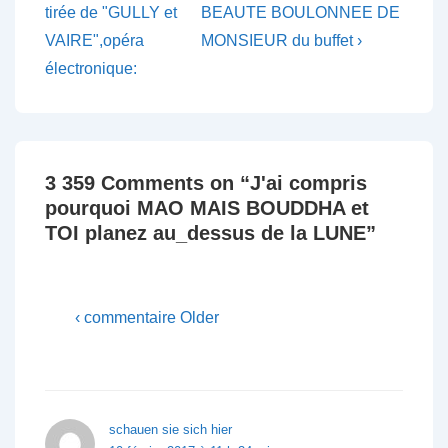
is
is
tirée de "GULLY et
BEAUTE BOULONNEE DE
l’article
VAIRE",opéra
MONSIEUR du buffet ›
électronique:
3 359 Comments on “
J'ai compris
pourquoi MAO MAIS BOUDDHA et
TOI planez au_dessus de la LUNE
”
‹ commentaire Older
schauen sie sich hier