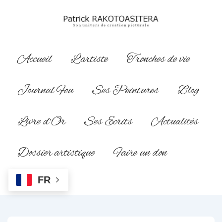
↓
passer
au
contenu
Main
Accueil
L’artiste
Tronches de vie
principal
Navigation
Journal Fou
Ses Peintures
Blog
Livre d’Or
Ses Ecrits
Actualités
Dossier artistique
Faire un don
FR