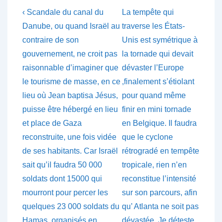
Navigation
Previous
Next
‹ Scandale du canal du
La tempête qui
Post
Post
de
Danube, ou quand Israël au
traverse les États-
is
is
contraire de son
Unis est symétrique à
l’article
gouvernement, ne croit pas
la tornade qui devait
raisonnable d’imaginer que
dévaster l’Europe
le tourisme de masse, en ce
,finalement s’étiolant
lieu où Jean baptisa Jésus,
pour quand même
puisse être hébergé en lieu
finir en mini tornade
et place de Gaza
en Belgique. Il faudra
reconstruite, une fois vidée
que le cyclone
de ses habitants. Car Israël
rétrogradé en tempête
sait qu’il faudra 50 000
tropicale, rien n’en
soldats dont 15000 qui
reconstitue l’intensité
mourront pour percer les
sur son parcours, afin
quelques 23 000 soldats du
qu’ Atlanta ne soit pas
Hamas, organisés en
dévastée. Je déteste