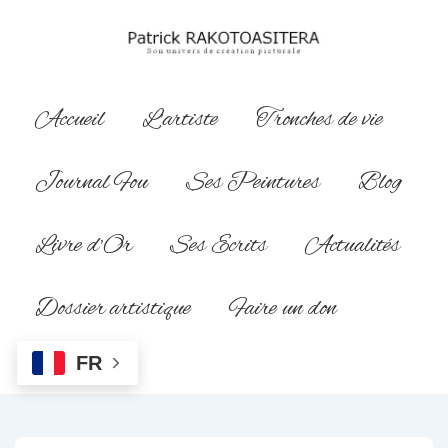
↓
passer
au
contenu
Main
Accueil
L’artiste
Tronches de vie
principal
Navigation
Journal Fou
Ses Peintures
Blog
Livre d’Or
Ses Ecrits
Actualités
Dossier artistique
Faire un don
FR