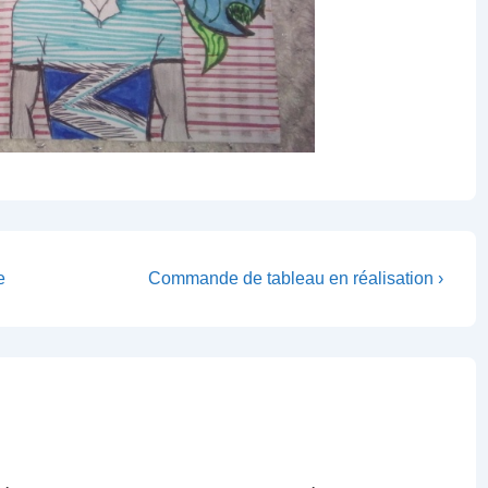
Next
e
Commande de tableau en réalisation ›
Post
is