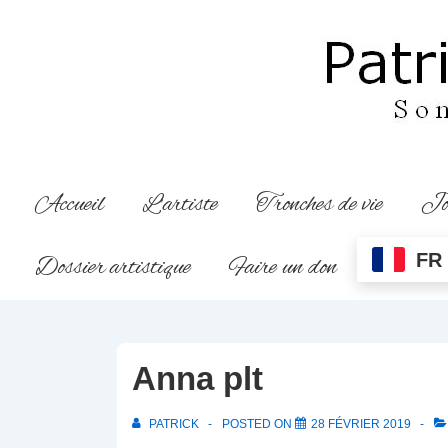
↓
passer
au
contenu
principal
Main
Accueil
L’artiste
Tronches de vie
Jo
Navigation
FR
Dossier artistique
Faire un don
Anna plt
PATRICK
POSTED ON
28 FÉVRIER 2019