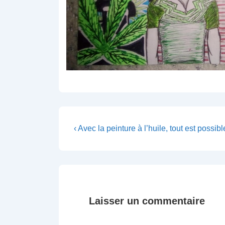
Navigation
Previous
‹ Avec la peinture à l’huile, tout est possibl
Post
de
is
l’article
Laisser un commentaire