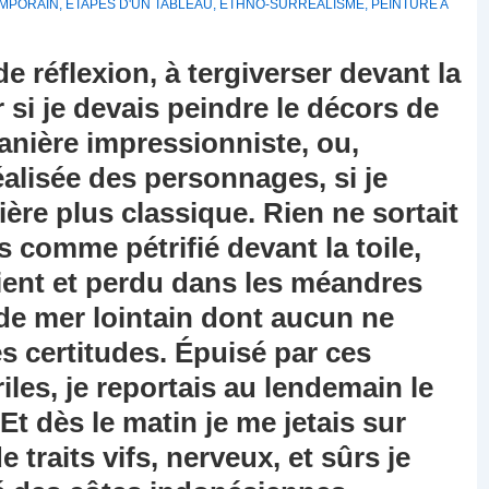
MPORAIN
,
ÉTAPES D'UN TABLEAU
,
ETHNO-SURREALISME
,
PEINTURE A
de réflexion, à tergiverser devant la
r si je devais peindre le décors de
anière impressionniste, ou,
éalisée des personnages, si je
ère plus classique. Rien ne sortait
 comme pétrifié devant la toile,
ient et perdu dans les méandres
de mer lointain dont aucun ne
es certitudes. Épuisé par ces
iles, je reportais au lendemain le
Et dès le matin je me jetais sur
 traits vifs, nerveux, et sûrs je