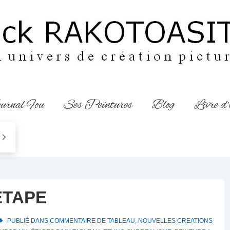
urnal Fou
Ses Peintures
Blog
Livre d
ETAPE
PUBLIÉ DANS
COMMENTAIRE DE TABLEAU
,
NOUVELLES CREATIONS