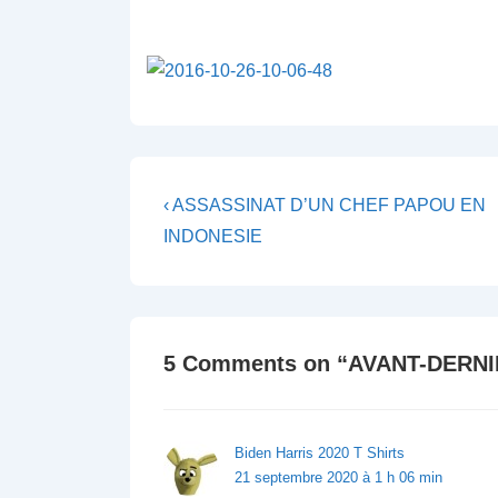
Navigation
Previous
‹ ASSASSINAT D’UN CHEF PAPOU EN
Post
de
INDONESIE
is
l’article
5 Comments on “
AVANT-DERNI
Biden Harris 2020 T Shirts
21 septembre 2020 à 1 h 06 min