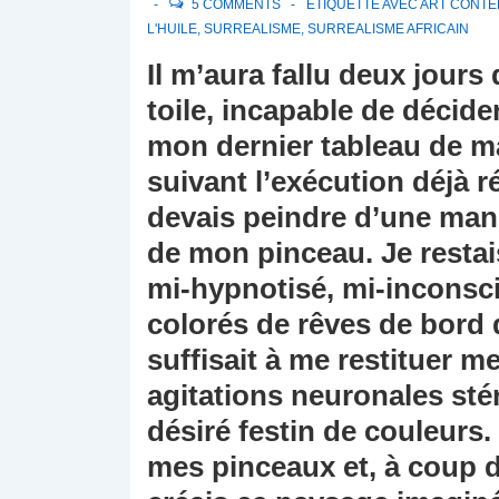
5 COMMENTS
ÉTIQUETTÉ AVEC
ART CONTE
L'HUILE
,
SURREALISME
,
SURREALISME AFRICAIN
Il m’aura fallu deux jours 
toile, incapable de décide
mon dernier tableau de m
suivant l’exécution déjà r
devais peindre d’une mani
de mon pinceau. Je restais
mi-hypnotisé, mi-inconsc
colorés de rêves de bord 
suffisait à me restituer m
agitations neuronales stér
désiré festin de couleurs. 
mes pinceaux et, à coup de