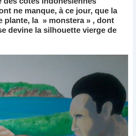
é des côtes indonésiennes
ont ne manque, à ce jour, que la
te plante, la » monstera » , dont
e devine la silhouette vierge de