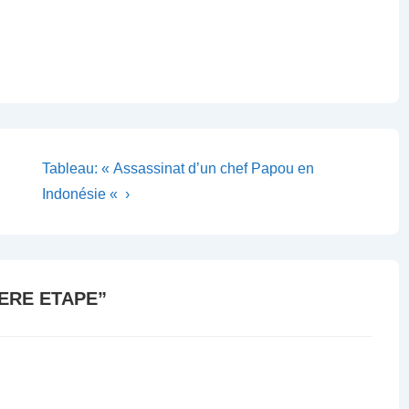
Next
Tableau: « Assassinat d’un chef Papou en
Post
Indonésie « ›
is
ERE ETAPE
”