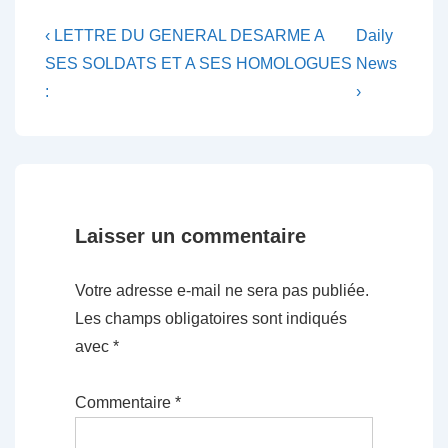
Navigation
Previous
Next
‹ LETTRE DU GENERAL DESARME A
Daily
Post
Post
de
SES SOLDATS ET A SES HOMOLOGUES
News
is
is
:
›
l’article
Laisser un commentaire
Votre adresse e-mail ne sera pas publiée.
Les champs obligatoires sont indiqués
avec
*
Commentaire
*