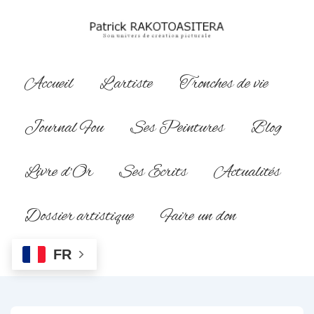
↓
passer
au
contenu
Main
Accueil
L’artiste
Tronches de vie
principal
Navigation
Journal Fou
Ses Peintures
Blog
Livre d’Or
Ses Ecrits
Actualités
Dossier artistique
Faire un don
FR