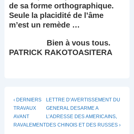
de sa forme orthographique.
Seule la placidité de l’âme
m’est un remède …
Bien à vous tous.
PATRICK RAKOTOASITERA
Navigation
Previous
Next
‹ DERNIERS
LETTRE D’AVERTISSEMENT DU
Post
Post
de
TRAVAUX
GENERAL DESARME A
is
is
AVANT
L’ADRESSE DES AMERICAINS,
l’article
RAVALEMENT
DES CHINOIS ET DES RUSSES ›