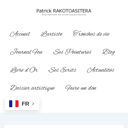
↓
passer
au
contenu
Main
Accueil
L’artiste
Tronches de vie
principal
Navigation
Journal Fou
Ses Peintures
Blog
Livre d’Or
Ses Ecrits
Actualités
Dossier artistique
Faire un don
FR