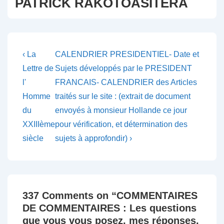
PATRICK RAKOTOASITERA
Navigation
Previous
Next
‹ La
CALENDRIER PRESIDENTIEL- Date et
Post
Post
de
Lettre de
Sujets développés par le PRESIDENT
is
is
l'
FRANCAIS- CALENDRIER des Articles
l’article
Homme
traités sur le site : (extrait de document
du
envoyés à monsieur Hollande ce jour
XXIIIème
pour vérification, et détermination des
siècle
sujets à approfondir) ›
337 Comments on “
COMMENTAIRES
DE COMMENTAIRES : Les questions
que vous vous posez, mes réponses,