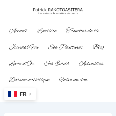
↓
passer
au
contenu
Main
Accueil
L’artiste
Tronches de vie
principal
Navigation
Journal Fou
Ses Peintures
Blog
Livre d’Or
Ses Ecrits
Actualités
Dossier artistique
Faire un don
FR