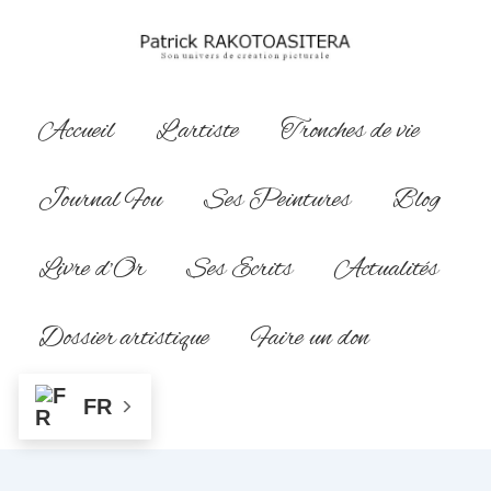
↓
passer
au
contenu
Main
Accueil
L’artiste
Tronches de vie
principal
Navigation
Journal Fou
Ses Peintures
Blog
Livre d’Or
Ses Ecrits
Actualités
Dossier artistique
Faire un don
FR