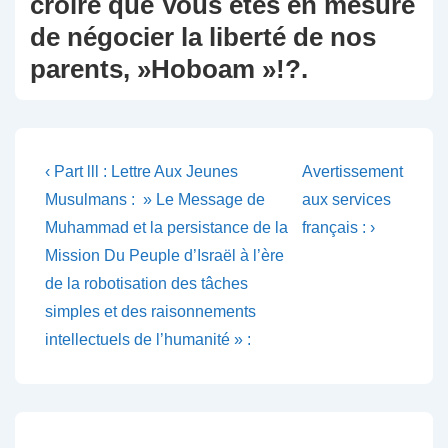
croire que Vous êtes en mesure
de négocier la liberté de nos
parents, »Hoboam »!?.
Navigation
Previous
Next
‹ Part lll : Lettre Aux Jeunes
Avertissement
Post
Post
de
Musulmans : » Le Message de
aux services
is
is
Muhammad et la persistance de la
français : ›
l’article
Mission Du Peuple d’Israël à l’ère
de la robotisation des tâches
simples et des raisonnements
intellectuels de l’humanité » :