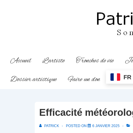
↓
passer
au
contenu
principal
Main
Accueil
L’artiste
Tronches de vie
Jo
Navigation
FR
Dossier artistique
Faire un don
Efficacité météorolo
PATRICK
POSTED ON
6 JANVIER 2025