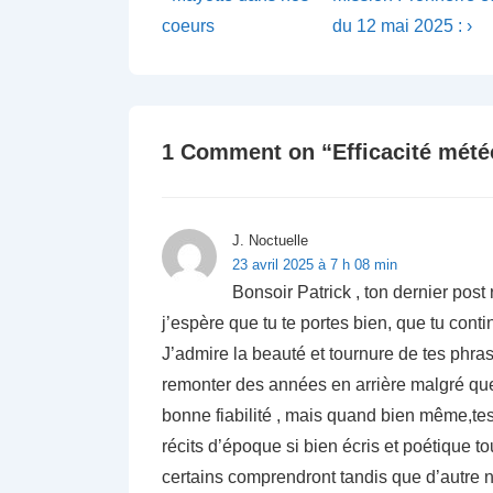
Post
Post
de
coeurs
du 12 mai 2025 : ›
is
is
l’article
1 Comment on “
Efficacité mété
J. Noctuelle
23 avril 2025 à 7 h 08 min
Bonsoir Patrick , ton dernier pos
j’espère que tu te portes bien, que tu cont
J’admire la beauté et tournure de tes phrases,
remonter des années en arrière malgré que
bonne fiabilité , mais quand bien même,te
récits d’époque si bien écris et poétique 
certains comprendront tandis que d’autre 