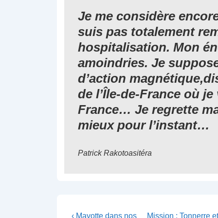
Je me considère encor
suis pas totalement re
hospitalisation. Mon én
amoindries. Je suppos
d’action magnétique,dis
de l’Île-de-France où je 
France… Je regrette mal
mieux pour l’instant…
Patrick Rakotoasitéra
Navigation
Previous
Next
‹ Mayotte dans nos
Mission : Tonnerre e