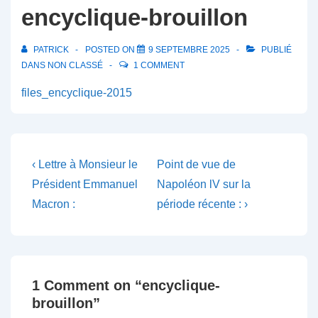
encyclique-brouillon
PATRICK
POSTED ON
9 SEPTEMBRE 2025
PUBLIÉ
DANS
NON CLASSÉ
1 COMMENT
files_encyclique-2015
Navigation
Previous
Next
‹ Lettre à Monsieur le
Point de vue de
Post
Post
de
Président Emmanuel
Napoléon lV sur la
is
is
Macron :
période récente : ›
l’article
1 Comment on “
encyclique-
brouillon
”