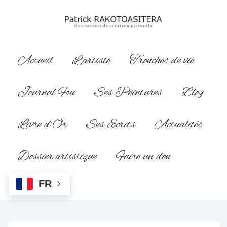
↓
passer
au
contenu
Main
Accueil
L’artiste
Tronches de vie
principal
Navigation
Journal Fou
Ses Peintures
Blog
Livre d’Or
Ses Ecrits
Actualités
Dossier artistique
Faire un don
FR