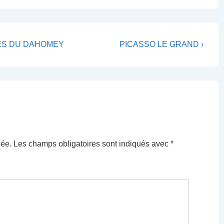
Next
NES DU DAHOMEY
PICASSO LE GRAND ›
Post
is
iée.
Les champs obligatoires sont indiqués avec
*