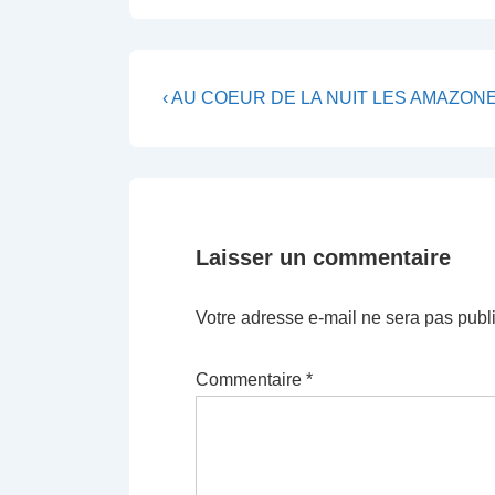
Navigation
Previous
‹ AU COEUR DE LA NUIT LES AMAZO
Post
de
is
l’article
Laisser un commentaire
Votre adresse e-mail ne sera pas publ
Commentaire
*