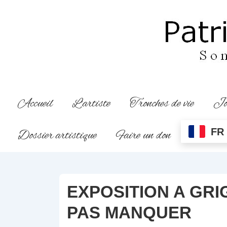
↓
passer
au
contenu
principal
Main
Accueil
L’artiste
Tronches de vie
Jo
Navigation
FR
Dossier artistique
Faire un don
EXPOSITION A GRI
PAS MANQUER