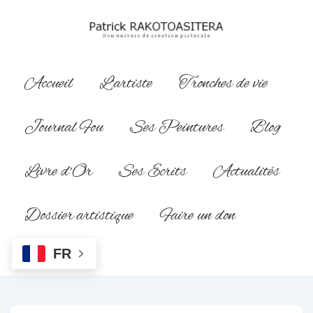
↓
passer
au
contenu
Main
Accueil
L’artiste
Tronches de vie
principal
Navigation
Journal Fou
Ses Peintures
Blog
Livre d’Or
Ses Ecrits
Actualités
Dossier artistique
Faire un don
FR