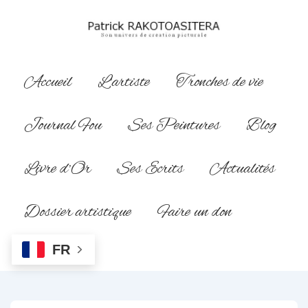
↓
passer
au
contenu
Main
Accueil
L’artiste
Tronches de vie
principal
Navigation
Journal Fou
Ses Peintures
Blog
Livre d’Or
Ses Ecrits
Actualités
Dossier artistique
Faire un don
FR