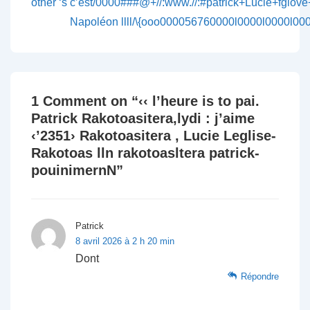
other ‘s
c’est/0000###@+//:www.//:#patrick+Lucie+fglove
Napoléon llll/\{ooo000056760000l0000l0000l0000
1 Comment on “
‹‹ l’heure is to pai.
Patrick Rakotoasitera,lydi : j’aime
‹’2351› Rakotoasitera , Lucie Leglise-
Rakotoas lln rakotoasltera patrick-
pouinimernN
”
Patrick
8 avril 2026 à 2 h 20 min
Dont
Répondre