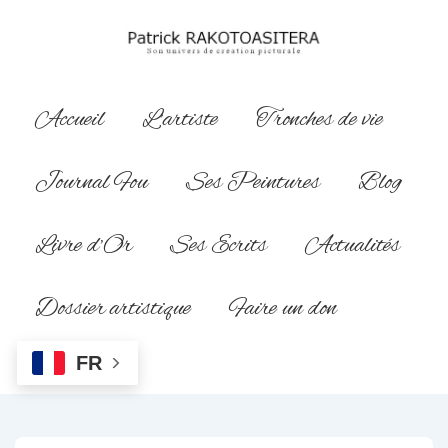
↓
passer
au
contenu
Main
Accueil
L’artiste
Tronches de vie
principal
Navigation
Journal Fou
Ses Peintures
Blog
Livre d’Or
Ses Ecrits
Actualités
Dossier artistique
Faire un don
FR