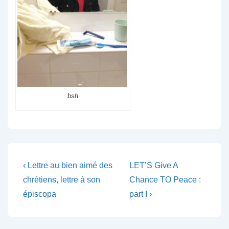
bsh
Navigation
Previous
Next
‹ Lettre au bien aimé des
LET’S Give A
Post
Post
de
chrétiens, lettre à son
Chance TO Peace :
is
is
épiscopa
part I ›
l’article