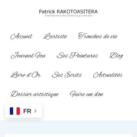
↓
passer
au
contenu
Main
Accueil
L’artiste
Tronches de vie
principal
Navigation
Journal Fou
Ses Peintures
Blog
Livre d’Or
Ses Ecrits
Actualités
Dossier artistique
Faire un don
FR