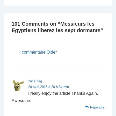
Post
Post
de
is
is
l’article
101 Comments on “
Messieurs les
Egyptiens liberez les sept dormants
”
‹ commentaire Older
zuca bag
20 avril 2016 à 20 h 34 min
I really enjoy the article.Thanks Again.
Awesome.
Répondre