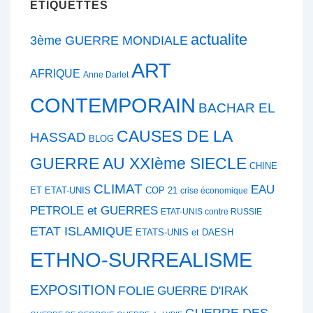
ÉTIQUETTES
actualite
3ème GUERRE MONDIALE
ART
AFRIQUE
Anne Darlet
CONTEMPORAIN
BACHAR EL
CAUSES DE LA
HASSAD
BLOG
GUERRE AU XXIème SIECLE
CHINE
CLIMAT
EAU
ET ETAT-UNIS
COP 21
crise économique
PETROLE et GUERRES
ETAT-UNIS contre RUSSIE
ETAT ISLAMIQUE
ETATS-UNIS et DAESH
ETHNO-SURREALISME
EXPOSITION
FOLIE
GUERRE D'IRAK
GUERRE DES