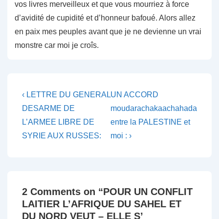
vos livres merveilleux et que vous mourriez à force
d’avidité de cupidité et d’honneur bafoué. Alors allez
en paix mes peuples avant que je ne devienne un vrai
monstre car moi je croîs.
Navigation
Previous
Next
‹ LETTRE DU GENERAL
UN ACCORD
Post
Post
de
DESARME DE
moudarachakaachahada
is
is
L’ARMEE LIBRE DE
entre la PALESTINE et
l’article
SYRIE AUX RUSSES:
moi : ›
2 Comments on “
POUR UN CONFLIT
LAITIER L’AFRIQUE DU SAHEL ET
DU NORD VEUT – ELLE S’