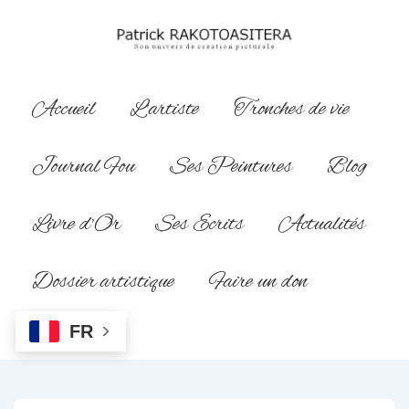
↓
passer
au
contenu
Main
Accueil
L’artiste
Tronches de vie
principal
Navigation
Journal Fou
Ses Peintures
Blog
Livre d’Or
Ses Ecrits
Actualités
Dossier artistique
Faire un don
FR