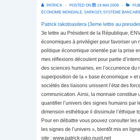
PATRICK
POSTED ON
19 MAI 2009
PUB
ÉCONOMIE MONDIALE
,
SARKOZY
,
SYSTEME BANCAIR
Patrick rakotoasitera (3eme lettre au preside
3e lettre au Président de la République, E
économiques à privilégier pour favoriser un m
politique économique orientée par la prise e
mes réflexions découlent pour partie d’inte
des sciences humaines, en l’occurrence du
superposition de la « base économique » et
sociétés des liaisons unissent l’état des forc
communication. Ainsi, la monnaie constitue u
quantifier l’univers des signes humains par 
dimension esthétique il dissimule l’éthique t
Pour en débattre vous pouvez consulter les e
les signes de l’univers », bientôt mis en lign
site : www.patrick-rako.nuxit.net