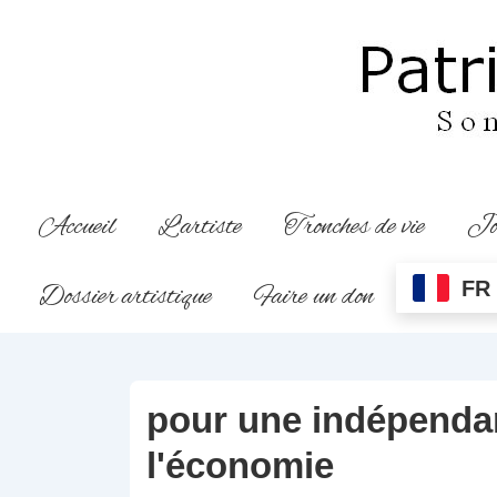
↓
passer
au
contenu
principal
Main
Accueil
L’artiste
Tronches de vie
Jo
Navigation
FR
Dossier artistique
Faire un don
pour une indépenda
l'économie