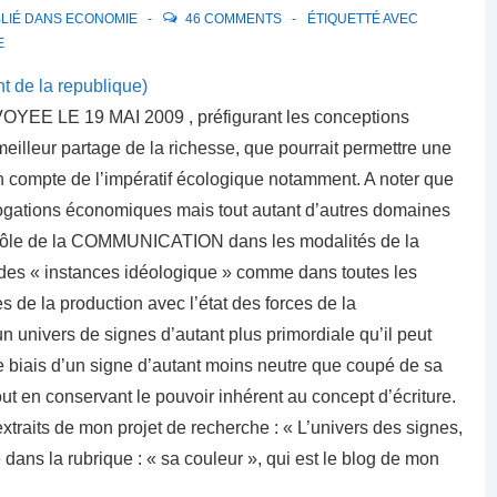
LIÉ DANS
ECONOMIE
46 COMMENTS
ÉTIQUETTÉ AVEC
E
nt de la republique)
NVOYEE LE 19 MAI 2009 , préfigurant les conceptions
eilleur partage de la richesse, que pourrait permettre une
n compte de l’impératif écologique notamment. A noter que
rrogations économiques mais tout autant d’autres domaines
 rôle de la COMMUNICATION dans les modalités de la
 des « instances idéologique » comme dans toutes les
es de la production avec l’état des forces de la
n univers de signes d’autant plus primordiale qu’il peut
le biais d’un signe d’autant moins neutre que coupé de sa
out en conservant le pouvoir inhérent au concept d’écriture.
xtraits de mon projet de recherche : « L’univers des signes,
e dans la rubrique : « sa couleur », qui est le blog de mon