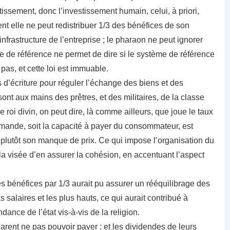
issement, donc l’investissement humain, celui, à priori,
nt elle ne peut redistribuer 1/3 des bénéfices de son
’infrastructure de l’entreprise ; le pharaon ne peut ignorer
 de référence ne permet de dire si le système de référence
 pas, et cette loi est immuable.
s d’écriture pour réguler l’échange des biens et des
sont aux mains des prêtres, et des militaires, de la classe
e roi divin, on peut dire, là comme ailleurs, que joue le taux
 demande, soit la capacité à payer du consommateur, est
u plutôt son manque de prix. Ce qui impose l’organisation du
 la visée d’en assurer la cohésion, en accentuant l’aspect
es bénéfices par 1/3 aurait pu assurer un rééquilibrage des
s salaires et les plus hauts, ce qui aurait contribué à
dance de l’état vis-à-vis de la religion.
rent ne pas pouvoir payer : et les dividendes de leurs