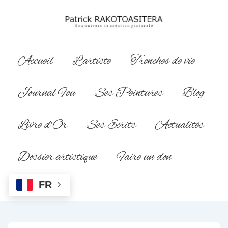
↓
passer
au
contenu
Main
Accueil
L’artiste
Tronches de vie
principal
Navigation
Journal Fou
Ses Peintures
Blog
Livre d’Or
Ses Ecrits
Actualités
Dossier artistique
Faire un don
FR