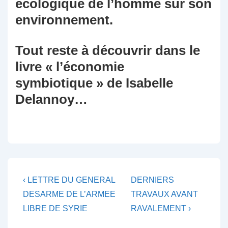
écologique de l’homme sur son
environnement.
Tout reste à découvrir dans le
livre « l’économie
symbiotique » de Isabelle
Delannoy…
Navigation
Previous
Next
‹ LETTRE DU GENERAL
DERNIERS
Post
Post
de
DESARME DE L’ARMEE
TRAVAUX AVANT
is
is
LIBRE DE SYRIE
RAVALEMENT ›
l’article