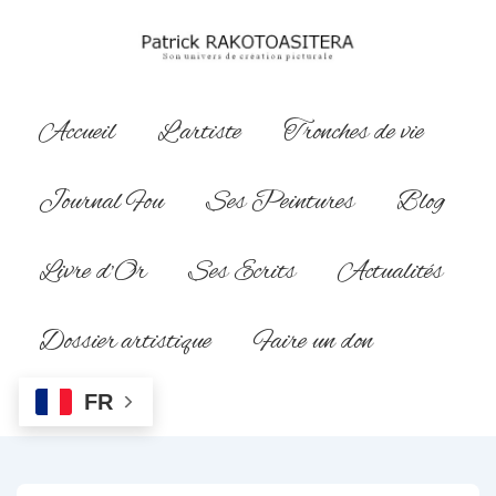
↓
passer
au
contenu
Main
Accueil
L’artiste
Tronches de vie
principal
Navigation
Journal Fou
Ses Peintures
Blog
Livre d’Or
Ses Ecrits
Actualités
Dossier artistique
Faire un don
FR