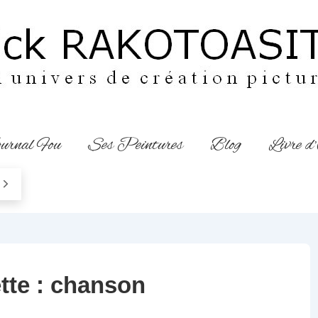
urnal Fou
Ses Peintures
Blog
Livre d
tte :
chanson