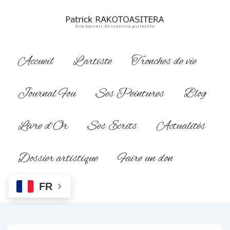
↓
passer
au
contenu
Main
Accueil
L’artiste
Tronches de vie
principal
Navigation
Journal Fou
Ses Peintures
Blog
Livre d’Or
Ses Ecrits
Actualités
Dossier artistique
Faire un don
FR