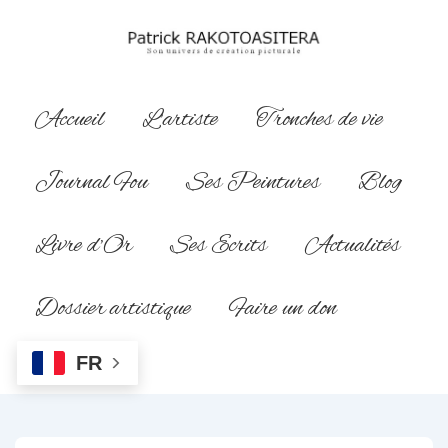
↓
passer
au
contenu
Main
Accueil
L’artiste
Tronches de vie
principal
Navigation
Journal Fou
Ses Peintures
Blog
Livre d’Or
Ses Ecrits
Actualités
Dossier artistique
Faire un don
FR