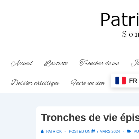
↓
passer
au
contenu
principal
Main
Accueil
L’artiste
Tronches de vie
Jo
Navigation
FR
Dossier artistique
Faire un don
Tronches de vie épi
PATRICK
POSTED ON
7 MARS 2024
PU