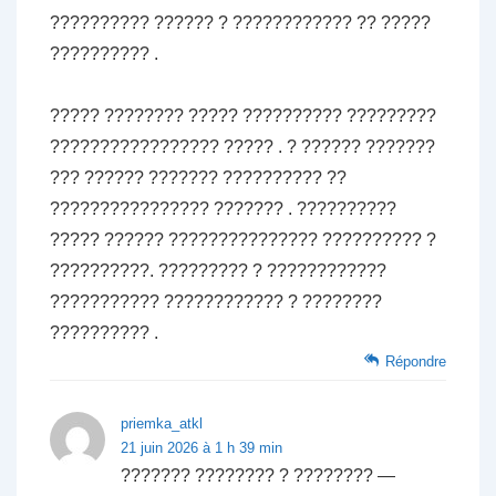
?????????? ?????? ? ???????????? ?? ?????
?????????? .
????? ???????? ????? ?????????? ?????????
????????????????? ????? . ? ?????? ???????
??? ?????? ??????? ?????????? ??
???????????????? ??????? . ??????????
????? ?????? ??????????????? ?????????? ?
??????????. ????????? ? ????????????
??????????? ???????????? ? ????????
?????????? .
Répondre
priemka_atkl
21 juin 2026 à 1 h 39 min
??????? ???????? ? ???????? —