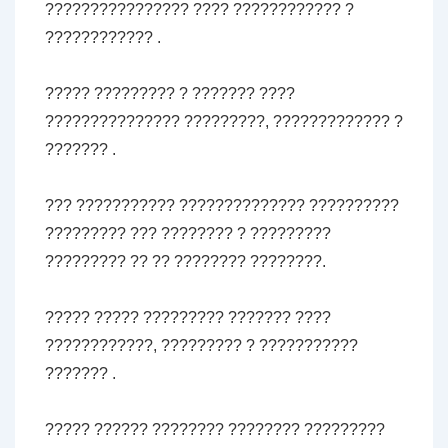
???????????????? ???? ???????????? ?
???????????? .
????? ????????? ? ??????? ????
??????????????? ?????????, ????????????? ?
??????? .
??? ??????????? ?????????????? ??????????
????????? ??? ???????? ? ?????????
????????? ?? ?? ???????? ????????.
????? ????? ????????? ??????? ????
????????????, ????????? ? ???????????
??????? .
????? ?????? ???????? ???????? ?????????