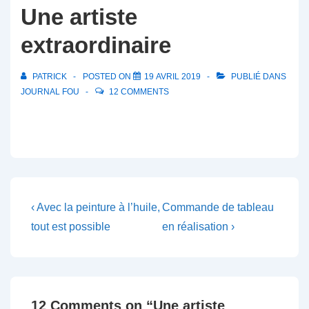
Une artiste
extraordinaire
PATRICK
POSTED ON
19 AVRIL 2019
PUBLIÉ DANS
JOURNAL FOU
12 COMMENTS
Navigation
Previous
Next
‹ Avec la peinture à l’huile,
Commande de tableau
Post
Post
de
tout est possible
en réalisation ›
is
is
l’article
12 Comments on “
Une artiste