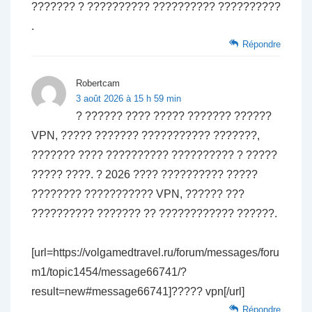
??????? ? ?????????? ?????????? ??????????
.
Répondre
Robertcam
3 août 2026 à 15 h 59 min
? ?????? ???? ????? ??????? ??????
VPN, ????? ??????? ??????????? ???????,
??????? ???? ?????????? ?????????? ? ?????
????? ????. ? 2026 ???? ?????????? ?????
???????? ??????????? VPN, ?????? ???
?????????? ??????? ?? ???????????? ??????.
[url=https://volgamedtravel.ru/forum/messages/foru
m1/topic1454/message66741/?
result=new#message66741]????? vpn[/url]
Répondre