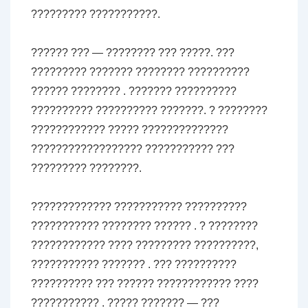
????????? ???????????.
?????? ??? — ???????? ??? ?????. ???
????????? ??????? ???????? ??????????
?????? ???????? . ??????? ??????????
?????????? ?????????? ???????. ? ????????
???????????? ????? ??????????????
?????????????????? ??????????? ???
????????? ????????.
????????????? ??????????? ??????????
??????????? ???????? ?????? . ? ????????
???????????? ???? ????????? ??????????,
??????????? ??????? . ??? ??????????
?????????? ??? ?????? ???????????? ????
??????????? . ????? ??????? — ???