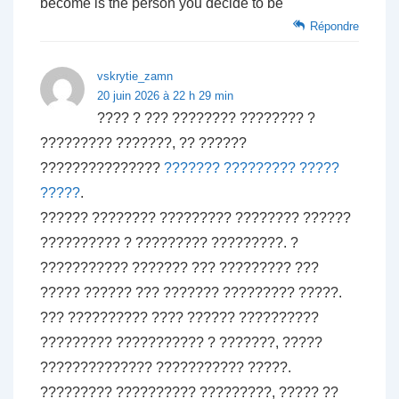
become is the person you decide to be
Répondre
vskrytie_zamn
20 juin 2026 à 22 h 29 min
???? ? ??? ???????? ???????? ?
????????? ???????, ?? ??????
???????????????
??????? ????????? ?????
?????
.
?????? ???????? ????????? ???????? ??????
?????????? ? ????????? ?????????. ?
??????????? ??????? ??? ????????? ???
????? ?????? ??? ??????? ????????? ?????.
??? ?????????? ???? ?????? ??????????
????????? ??????????? ? ???????, ?????
?????????????? ??????????? ?????.
????????? ?????????? ?????????, ????? ??