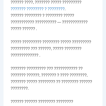
?????? ????, ??????? ????? ?????????
??????? ???????? ? ????????
.
?????? ???????? ? ???????? ?????
??????????? ?????????? — ????????????
????? ?????? .
????? ????????? ???????? ????? ?????????
????????? ??? ??????, ????? ????????
????????????? .
??????? ????????? ??? ??????????? ??
??????? ??????, ??????? ? ???? ????????,
??????? ????? ???????? ?? ???????? ??????
????????.
?????? ?????? ???????? ????????