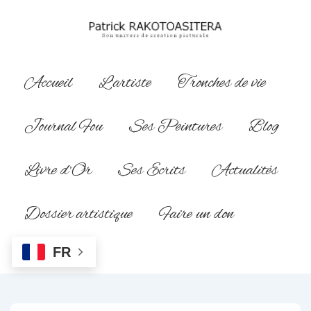
↓
passer
au
contenu
Main
Accueil
L’artiste
Tronches de vie
principal
Navigation
Journal Fou
Ses Peintures
Blog
Livre d’Or
Ses Ecrits
Actualités
Dossier artistique
Faire un don
FR