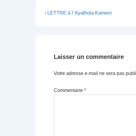
Navigation
Previous
‹ LETTRE à l’ Ayathola Kameni
Post
de
is
l’article
Laisser un commentaire
Votre adresse e-mail ne sera pas publ
Commentaire
*