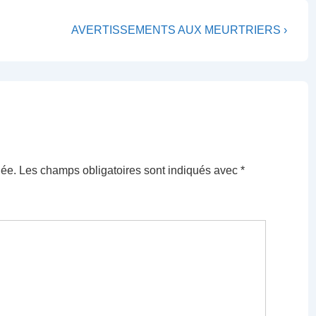
Next
AVERTISSEMENTS AUX MEURTRIERS ›
Post
is
iée.
Les champs obligatoires sont indiqués avec
*