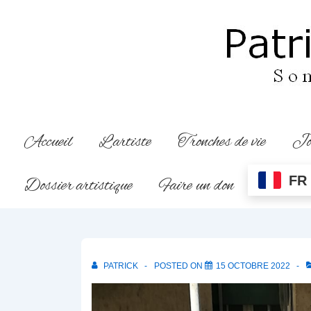
↓
passer
au
contenu
principal
Main
Accueil
L’artiste
Tronches de vie
Jo
Navigation
FR
Dossier artistique
Faire un don
PATRICK
POSTED ON
15 OCTOBRE 2022