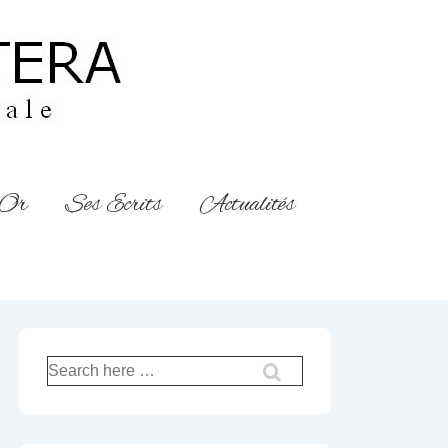
’Or
Ses Ecrits
Actualités
Recherche
pour: