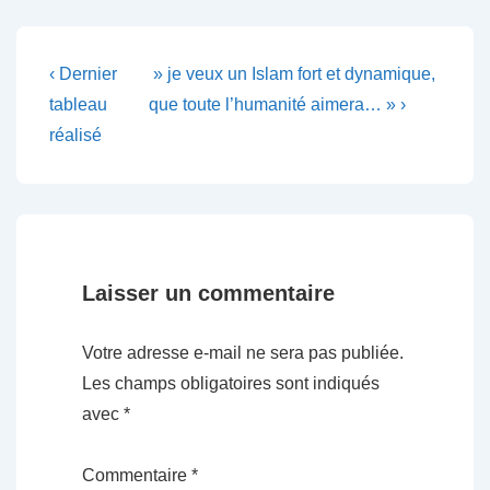
Navigation
Previous
Next
‹ Dernier
» je veux un Islam fort et dynamique,
Post
Post
de
tableau
que toute l’humanité aimera… » ›
is
is
réalisé
l’article
Laisser un commentaire
Votre adresse e-mail ne sera pas publiée.
Les champs obligatoires sont indiqués
avec
*
Commentaire
*