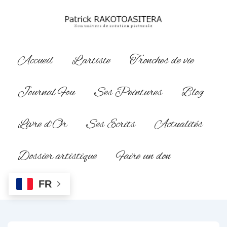
↓
passer
au
contenu
Main
Accueil
L’artiste
Tronches de vie
principal
Navigation
Journal Fou
Ses Peintures
Blog
Livre d’Or
Ses Ecrits
Actualités
Dossier artistique
Faire un don
FR