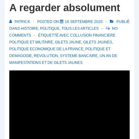
A regarder absolument
PATRICK
POSTED ON
16 SEPTEMBRE 2020
PUBLIÉ
DANS
HISTOIRE
,
POLITIQUE
,
TOUS LES ARTICLES
NO
COMMENTS
ÉTIQUETTÉ AVEC
COLLUSION FINANCIERE
POLITIQUE ET MILITAIRE
,
GILETS JAUNE
,
GILETS JAUNES
,
POLITIQUE ECONOMIQUE DE LA FRANCE
,
POLITIQUE ET
DEMAGOGIE
,
REVOLUTION
,
SYSTEME BANCAIRE
,
UN AN DE
MANIFESTATIONS ET DE GILETS JAUNES