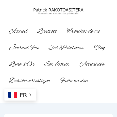
↓
passer
au
contenu
Main
Accueil
L’artiste
Tronches de vie
principal
Navigation
Journal Fou
Ses Peintures
Blog
Livre d’Or
Ses Ecrits
Actualités
Dossier artistique
Faire un don
FR