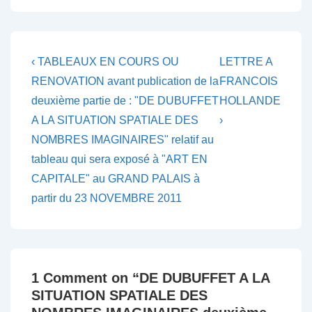
Navigation
Previous
Next
‹ TABLEAUX EN COURS OU
LETTRE A
Post
Post
de
RENOVATION avant publication de la
FRANCOIS
is
is
deuxième partie de : "DE DUBUFFET
HOLLANDE
l’article
A LA SITUATION SPATIALE DES
›
NOMBRES IMAGINAIRES" relatif au
tableau qui sera exposé à "ART EN
CAPITALE" au GRAND PALAIS à
partir du 23 NOVEMBRE 2011
1 Comment on “
DE DUBUFFET A LA
SITUATION SPATIALE DES