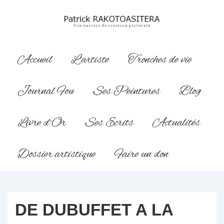
↓
passer
au
contenu
Main
Accueil
L’artiste
Tronches de vie
principal
Navigation
Journal Fou
Ses Peintures
Blog
Livre d’Or
Ses Ecrits
Actualités
Dossier artistique
Faire un don
DE DUBUFFET A LA