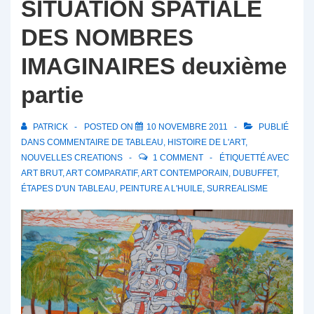
SITUATION SPATIALE
DES NOMBRES
IMAGINAIRES deuxième
partie
PATRICK
POSTED ON
10 NOVEMBRE 2011
PUBLIÉ
DANS
COMMENTAIRE DE TABLEAU
,
HISTOIRE DE L'ART
,
NOUVELLES CREATIONS
1 COMMENT
ÉTIQUETTÉ AVEC
ART BRUT
,
ART COMPARATIF
,
ART CONTEMPORAIN
,
DUBUFFET
,
ÉTAPES D'UN TABLEAU
,
PEINTURE A L'HUILE
,
SURREALISME