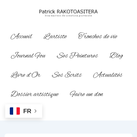
↓
passer
au
contenu
Main
Accueil
L’artiste
Tronches de vie
principal
Navigation
Journal Fou
Ses Peintures
Blog
Livre d’Or
Ses Ecrits
Actualités
Dossier artistique
Faire un don
FR