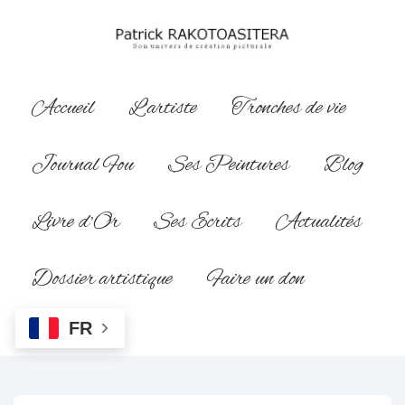
↓
passer
au
contenu
Main
Accueil
L’artiste
Tronches de vie
principal
Navigation
Journal Fou
Ses Peintures
Blog
Livre d’Or
Ses Ecrits
Actualités
Dossier artistique
Faire un don
FR