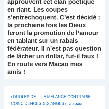
approuvent cet élan poétique
en riant. Les coupes
s’entrechoquent. C’est décidé :
la prochaine fois les Dieux
feront la promotion de l’amour
en tablant sur un rabais
fédérateur. Il n’est pas question
de lâcher un dollar, fut-il faux !
En route vers Macao mes
amis !
Navigation
Previous
Next
‹ DROLES DE
LE MELANGE CONTRARIE
Post
Post
de
COINCIDENCES
DES ANGES (livre pour