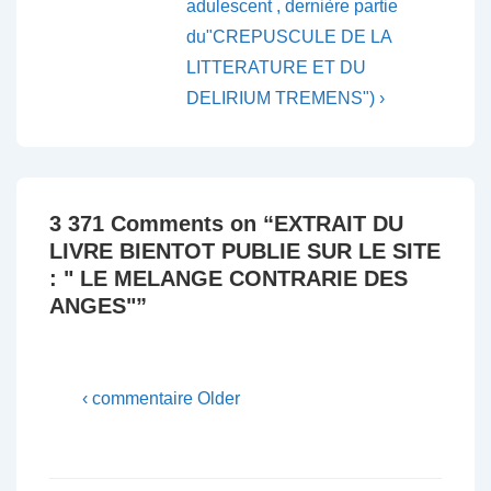
is
is
adulescent , dernière partie
l’article
du"CREPUSCULE DE LA
LITTERATURE ET DU
DELIRIUM TREMENS") ›
3 371 Comments on “
EXTRAIT DU
LIVRE BIENTOT PUBLIE SUR LE SITE
: " LE MELANGE CONTRARIE DES
ANGES"
”
‹ commentaire Older