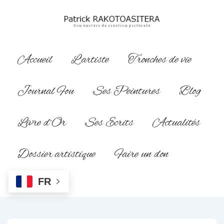
↓
passer
au
contenu
Main
Accueil
L’artiste
Tronches de vie
principal
Navigation
Journal Fou
Ses Peintures
Blog
Livre d’Or
Ses Ecrits
Actualités
Dossier artistique
Faire un don
FR