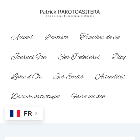
↓
passer
au
contenu
Main
Accueil
L’artiste
Tronches de vie
principal
Navigation
Journal Fou
Ses Peintures
Blog
Livre d’Or
Ses Ecrits
Actualités
Dossier artistique
Faire un don
FR