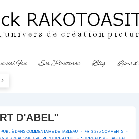
urnal Fou
Ses Peintures
Blog
Livre d
ORT D'ABEL"
PUBLIÉ DANS
COMMENTAIRE DE TABLEAU
3 285 COMMENTS
O-SURREALISME
,
EVE
,
PEINTURE A L'HUILE
,
SURREALISME
,
TABLEAU