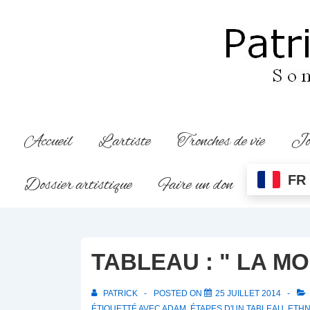
↓
passer
au
contenu
principal
Main
Accueil
L’artiste
Tronches de vie
Jo
Navigation
FR
Dossier artistique
Faire un don
TABLEAU : " LA M
PATRICK
POSTED ON
25 JUILLET 2014
ÉTIQUETTÉ AVEC
ADAM
,
ÉTAPES D'UN TABLEAU
,
ETHN