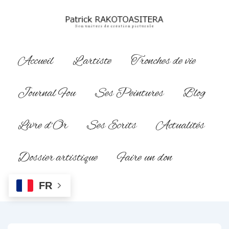
↓
passer
au
contenu
Main
Accueil
L’artiste
Tronches de vie
principal
Navigation
Journal Fou
Ses Peintures
Blog
Livre d’Or
Ses Ecrits
Actualités
Dossier artistique
Faire un don
FR