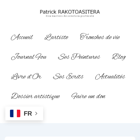
↓
passer
au
contenu
Main
Accueil
L’artiste
Tronches de vie
principal
Navigation
Journal Fou
Ses Peintures
Blog
Livre d’Or
Ses Ecrits
Actualités
Dossier artistique
Faire un don
FR