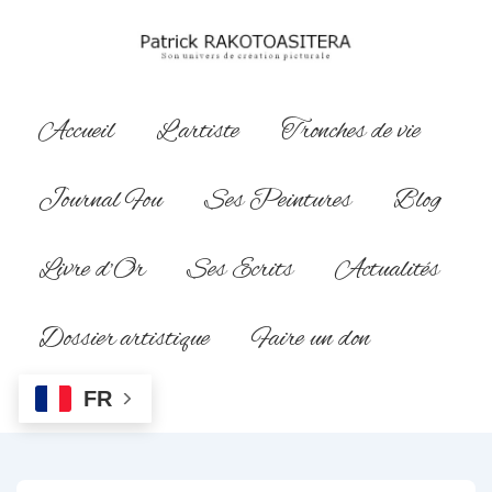
↓
passer
au
contenu
Main
Accueil
L’artiste
Tronches de vie
principal
Navigation
Journal Fou
Ses Peintures
Blog
Livre d’Or
Ses Ecrits
Actualités
Dossier artistique
Faire un don
FR