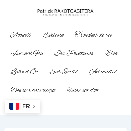
↓
passer
au
contenu
Main
Accueil
L’artiste
Tronches de vie
principal
Navigation
Journal Fou
Ses Peintures
Blog
Livre d’Or
Ses Ecrits
Actualités
Dossier artistique
Faire un don
FR